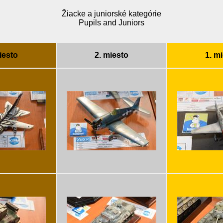
Žiacke a juniorské kategórie
Pupils and Juniors
iesto
2. miesto
1. m